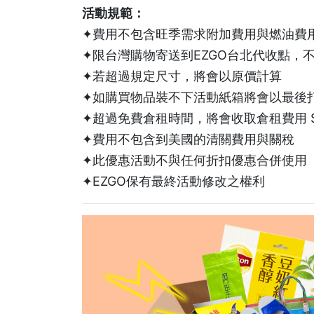
活動規範：
✦費用不包含旺季需求附加費用與燃油費
✦限台灣購物寄送到EZGO台北代收點，
✦若超過規定尺寸，將會以原價計算
✦如購買物品裝不下活動紙箱將會以最後
✦超過免費倉租時間，將會收取倉租費用 $0.
✦費用不包含到美國的清關費用與關稅
✦此優惠活動不與任何折扣優惠合併使用
✦EZGO保有最終活動修改之權利