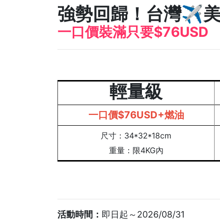
強勢回歸！台灣✈️
一口價裝滿只要$76USD
輕量級
一口價$76USD+燃油
尺寸：34*32*18cm
重量：限4KG內
活動時間：
即日起～2026/08/31