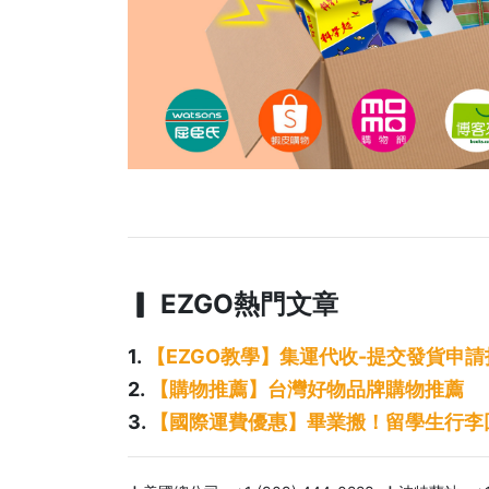
▎ EZGO熱門文章
1.
【EZGO教學】集運代收-提交發貨申
2.
【購物推薦】台灣好物品牌購物推薦
3.
【國際運費優惠】畢業搬！留學生行李