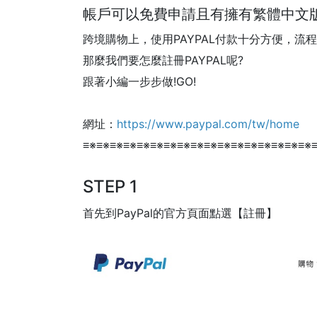
帳戶可以免費申請且有擁有繁體中文
跨境購物上，使用PAYPAL付款十分方便，流
那麼我們要怎麼註冊PAYPAL呢?
跟著小編一步步做!GO!
網址：
https://www.paypal.com/tw/home
≡※≡※≡※≡※≡※≡※≡※≡※≡※≡※≡※≡※≡※≡※≡※≡※≡※
STEP 1
首先到PayPal的官方頁面點選【註冊】