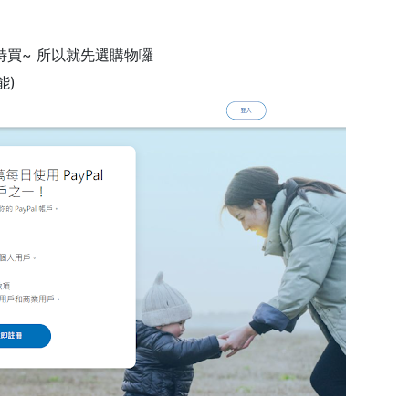
特買~ 所以就先選購物囉
能)