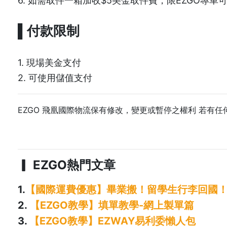
6. 如需取件一箱加收$5美金取件費，限EZGO專車
▌付款限制
1. 現場美金支付
2. 可使用儲值支付
EZGO 飛凰國際物流保有修改，變更或暫停之權利 若有任何
▎ EZGO熱門文章
1.
【國際運費優惠】畢業搬！留學生行李回國
2.
【EZGO教學】填單教學-網上製單篇
3.
【EZGO教學】E
ZWAY易利委懶人包