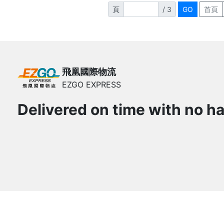
頁
/ 3
飛凰國際物流
EZGO EXPRESS
Delivered on time with no ha